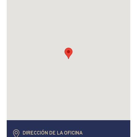
consectetur adipiscing elit. Suspendisse varius enim in eros
elementum tristique. Duis cursus, mi quis viverra ornare, eros
dolor interdum nulla, ut commodo diam libero vitae erat.
Aenean faucibus nibh et justo cursus id rutrum lorem
imperdiet. Nunc ut sem vitae risus tristique posuere.
DIRECCIÓN DE LA OFICINA