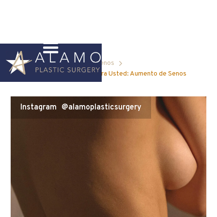
Blog Home
Aumento de senos
Cuántos CC son Adecuados para Usted: Aumento de Senos
Instagram
@alamoplasticsurgery