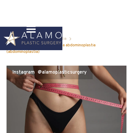
Blog Home
Abdominoplastia
Lista de los diez mejores para la abdominoplastia
(abdominoplastia)
Instagram
@alamoplasticsurgery