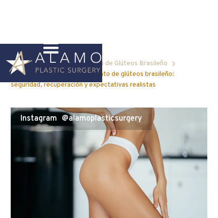
Blog Home
Levantamiento de Glúteos Brasileño
Prepárese para un levantamiento de glúteos brasileño:
seguridad, recuperación y expectativas realistas
Instagram
@alamoplasticsurgery