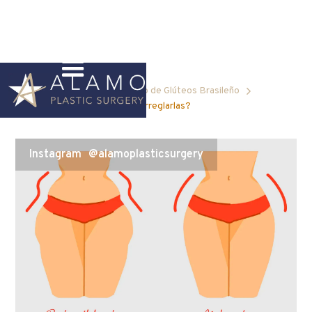
Blog Home
Levantamiento de Glúteos Brasileño
¿Qué son las caderas y cómo arreglarlas?
Instagram
@alamoplasticsurgery